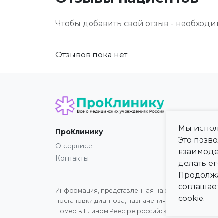
Чтобы добавить свой отзыв - необход
Отзывов пока нет
Мы испол
ПроКлинику
Карта
Это позв
О сервисе
Регио
взаимоде
Контакты
Город
делать ег
Продолжа
соглашае
Информация, представленная на сайте, не может 
cookie.
постановки диагноза, назначения лечения и не з
Номер в Едином Реестре российского ПО:
20472