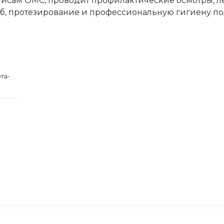
лисам ОМС, проводит профилактические осмотры, ле
б, протезирование и профессиональную гигиену пол
та-