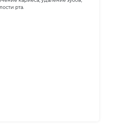
чение кариеса, удаление зубов,
ости рта.