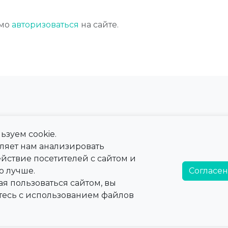
имо
авторизоваться
на сайте.
ьзуем cookie.
 сайта
Справка
оляет нам анализировать
ны
Тарифы
йствие посетителей с сайтом и
а
Справочная информация
о лучше.
Согласен
я пользоваться сайтом, вы
тесь с использованием файлов
быть использована для
аменяет прием врача.