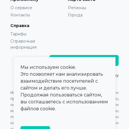
О сервисе
Регионы
Контакты
Города
Справка
Тарифы
Справочная
информация
Главврачам и владельцам
Мы используем cookie.
Это позволяет нам анализировать
© 2021 — 2026,
ПроКлинику
взаимодействие посетителей с
сайтом и делать его лучше.
Информация,
Оферта для Юридических
Продолжая пользоваться сайтом,
представленная на сайте,
лиц
вы соглашаетесь с использованием
не может быть
Оферта для Физических
файлов cookie.
использована для
лиц
постановки диагноза,
Обработка персональных
назначения лечения и не
данных
заменяет прием врача.