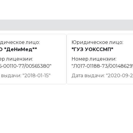
дическое лицо:
Юридическое лицо:
О "ДеНиМед""
"ГУЗ УОКССМП"
ер лицензии:
Номер лицензии:
6-00110-77/00565380"
"Л017-01188-73/00148629
 выдачи: "2018-01-15"
Дата выдачи: "2020-09-2