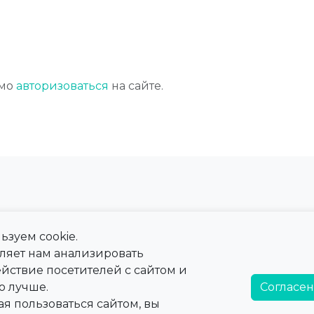
имо
авторизоваться
на сайте.
ьзуем cookie.
 сайта
Справка
оляет нам анализировать
ны
Тарифы
йствие посетителей с сайтом и
а
Справочная информация
о лучше.
Согласен
я пользоваться сайтом, вы