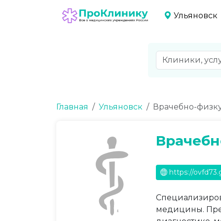
Ульяновск
Главная
Ульяновск
Врачебно-физк
Врачебн
https://ovfd73.
Специализиров
медицины. Пре