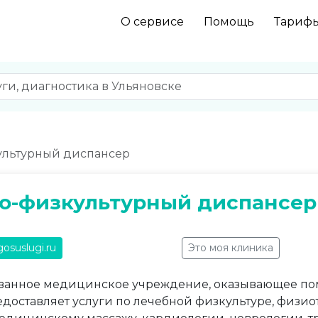
О сервисе
Помощь
Тариф
ультурный диспансер
о-физкультурный диспансер
gosuslugi.ru
Это моя клиника
анное медицинское учреждение, оказывающее пом
доставляет услуги по лечебной физкультуре, физи