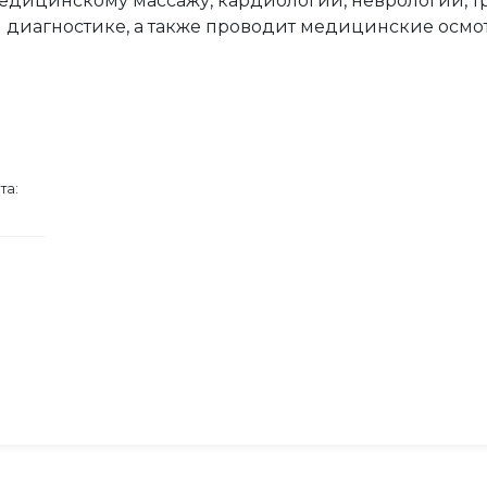
медицинскому массажу, кардиологии, неврологии, т
 диагностике, а также проводит медицинские осмо
та: