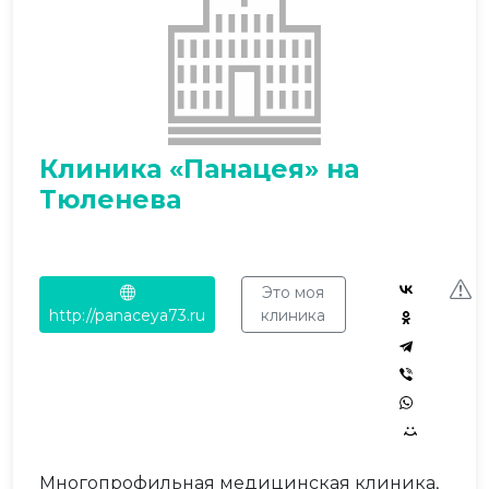
Клиника «Панацея» на
Тюленева
Это моя
http://panaceya73.ru
клиника
Многопрофильная медицинская клиника,