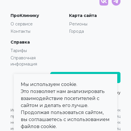
ПроКлинику
Карта сайта
О сервисе
Регионы
Контакты
Города
Справка
Тарифы
Справочная
информация
Главврачам и владельцам
Мы используем cookie.
Это позволяет нам анализировать
© 2021 — 2026,
ПроКлинику
взаимодействие посетителей с
сайтом и делать его лучше.
Информация,
Оферта для Юридических
Продолжая пользоваться сайтом,
представленная на сайте,
лиц
вы соглашаетесь с использованием
не может быть
Оферта для Физических
файлов cookie.
использована для
лиц