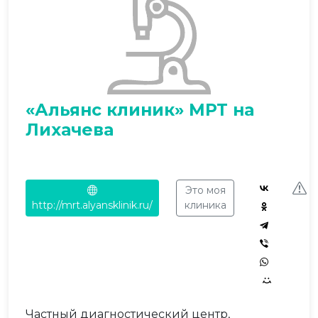
«Альянс клиник» МРТ на
Лихачева
Это моя
http://mrt.alyansklinik.ru/
клиника
Частный диагностический центр,