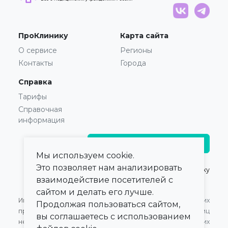
ПроКлинику
Карта сайта
О сервисе
Регионы
Контакты
Города
Справка
Тарифы
Справочная
информация
Главврачам и владельцам
Мы используем cookie.
Это позволяет нам анализировать
© 2021 — 2026,
ПроКлинику
взаимодействие посетителей с
сайтом и делать его лучше.
Информация,
Оферта для Юридических
Продолжая пользоваться сайтом,
представленная на сайте,
лиц
вы соглашаетесь с использованием
не может быть
Оферта для Физических