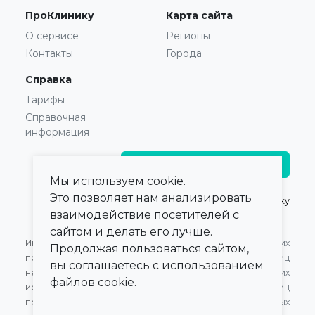
ПроКлинику
Карта сайта
О сервисе
Регионы
Контакты
Города
Справка
Тарифы
Справочная
информация
Главврачам и владельцам
Мы используем cookie.
Это позволяет нам анализировать
© 2021 — 2026,
ПроКлинику
взаимодействие посетителей с
сайтом и делать его лучше.
Информация,
Оферта для Юридических
Продолжая пользоваться сайтом,
представленная на сайте,
лиц
вы соглашаетесь с использованием
не может быть
Оферта для Физических
файлов cookie.
использована для
лиц
постановки диагноза,
Обработка персональных