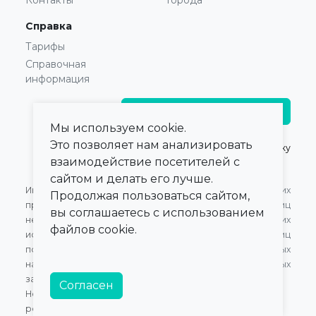
Контакты
Города
Справка
Тарифы
Справочная
информация
Главврачам и владельцам
Мы используем cookie.
Это позволяет нам анализировать
© 2021 — 2026,
ПроКлинику
взаимодействие посетителей с
сайтом и делать его лучше.
Информация,
Оферта для Юридических
Продолжая пользоваться сайтом,
представленная на сайте,
лиц
вы соглашаетесь с использованием
не может быть
Оферта для Физических
файлов cookie.
использована для
лиц
постановки диагноза,
Обработка персональных
назначения лечения и не
данных
заменяет прием врача.
Согласен
Номер в Едином Реестре
российского ПО:
20472