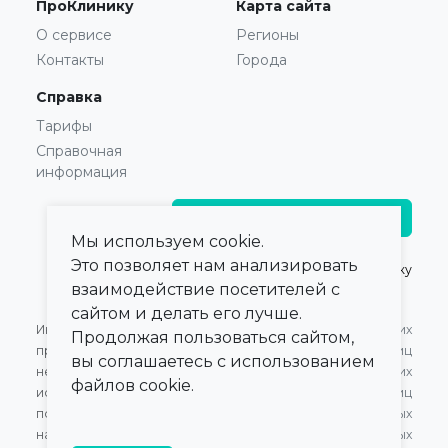
ПроКлинику
Карта сайта
О сервисе
Регионы
Контакты
Города
Справка
Тарифы
Справочная
информация
Главврачам и владельцам
Мы используем cookie.
Это позволяет нам анализировать
© 2021 — 2026,
ПроКлинику
взаимодействие посетителей с
сайтом и делать его лучше.
Информация,
Оферта для Юридических
Продолжая пользоваться сайтом,
представленная на сайте,
лиц
вы соглашаетесь с использованием
не может быть
Оферта для Физических
файлов cookie.
использована для
лиц
постановки диагноза,
Обработка персональных
назначения лечения и не
данных