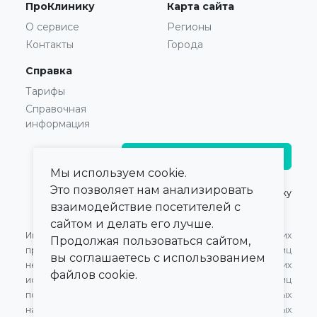
ПроКлинику
Карта сайта
О сервисе
Регионы
Контакты
Города
Справка
Тарифы
Справочная
информация
Главврачам и владельцам
Мы используем cookie.
Это позволяет нам анализировать
© 2021 — 2026,
ПроКлинику
взаимодействие посетителей с
сайтом и делать его лучше.
Информация,
Оферта для Юридических
Продолжая пользоваться сайтом,
представленная на сайте,
лиц
вы соглашаетесь с использованием
не может быть
Оферта для Физических
файлов cookie.
использована для
лиц
постановки диагноза,
Обработка персональных
назначения лечения и не
данных