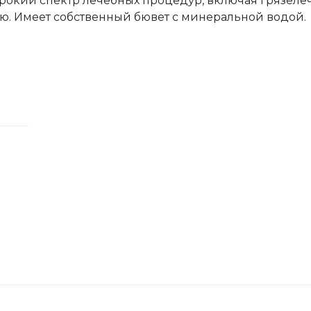
рокий спектр лечебных процедур, включая грязеле
ю. Имеет собственный бювет с минеральной водой.