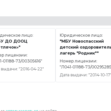
дическое лицо:
Юридическое лицо:
БУ ДО ДООЦ
"МБУ Новоспасский
етлячок»"
детский оздоровител
лагерь "Родник""
ер лицензии:
1-01188-73/00305616"
Номер лицензии:
"Л041-01188-73/00295285
 выдачи: "2016-04-22"
Дата выдачи: "2014-10-17