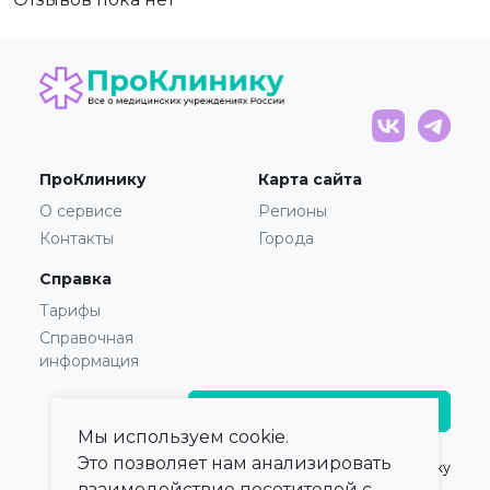
ПроКлинику
Карта сайта
О сервисе
Регионы
Контакты
Города
Справка
Тарифы
Справочная
информация
Главврачам и владельцам
Мы используем cookie.
Это позволяет нам анализировать
© 2021 — 2026,
ПроКлинику
взаимодействие посетителей с