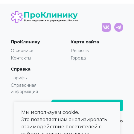
ПроКлинику
Карта сайта
О сервисе
Регионы
Контакты
Города
Справка
Тарифы
Справочная
информация
Главврачам и владельцам
Мы используем cookie.
Это позволяет нам анализировать
© 2021 — 2026,
ПроКлинику
взаимодействие посетителей с
сайтом и делать его лучше.