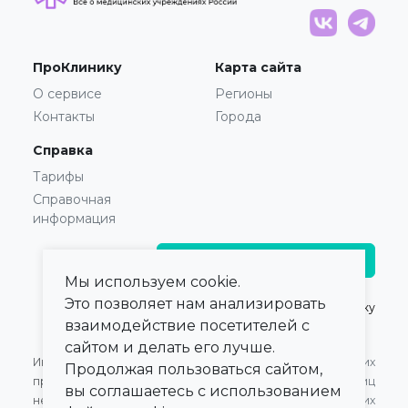
ПроКлинику
Карта сайта
О сервисе
Регионы
Контакты
Города
Справка
Тарифы
Справочная
информация
Главврачам и владельцам
Мы используем cookie.
Это позволяет нам анализировать
© 2021 — 2026,
ПроКлинику
взаимодействие посетителей с
сайтом и делать его лучше.
Информация,
Оферта для Юридических
Продолжая пользоваться сайтом,
представленная на сайте,
лиц
вы соглашаетесь с использованием
не может быть
Оферта для Физических