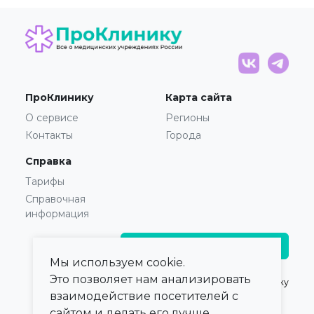
ПроКлинику
Карта сайта
О сервисе
Регионы
Контакты
Города
Справка
Тарифы
Справочная
информация
Главврачам и владельцам
Мы используем cookie.
Это позволяет нам анализировать
© 2021 — 2026,
ПроКлинику
взаимодействие посетителей с
сайтом и делать его лучше.