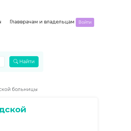
ы
Главврачам и владельцам
Войти
Найти
ской больницы
дской