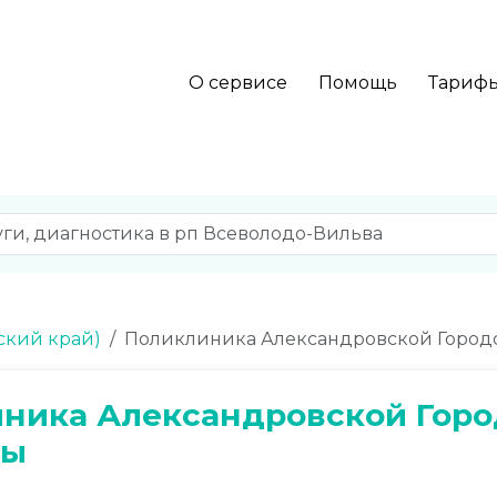
О сервисе
Помощь
Тариф
ский край)
Поликлиника Александровской Город
ника Александровской Горо
цы