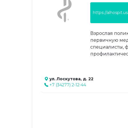
https://alhospit.u
Взрослая поли
первичную мед
специалисты, 
профилактичес
ул. Лоскутова, д. 22
+7 (34277) 2-12-44