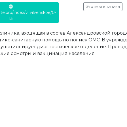
Это моя клиника
site.pro/index/v_vilvenskoe/0-
13
клиника, входящая в состав Александровской город
ико-санитарную помощь по полису ОМС. В учрежден
функционирует диагностическое отделение. Провод
кие осмотры и вакцинация населения.