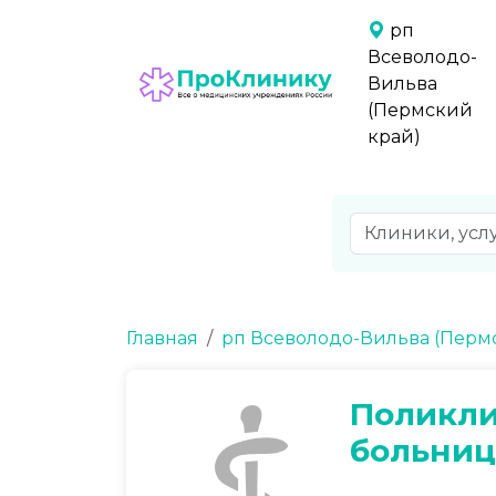
рп
Всеволодо-
Вильва
(Пермский
край)
Главная
рп Всеволодо-Вильва (Перм
Поликли
больни