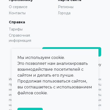
О сервисе
Регионы
Контакты
Города
Справка
Тарифы
Справочная
информация
Главврачам и владельцам
Мы используем cookie.
Это позволяет нам анализировать
© 2021 — 2026,
ПроКлинику
взаимодействие посетителей с
сайтом и делать его лучше.
Информация,
Оферта для Юридических
Продолжая пользоваться сайтом,
представленная на сайте,
лиц
вы соглашаетесь с использованием
не может быть
Оферта для Физических
файлов cookie.
использована для
лиц
постановки диагноза,
Обработка персональных
назначения лечения и не
данных