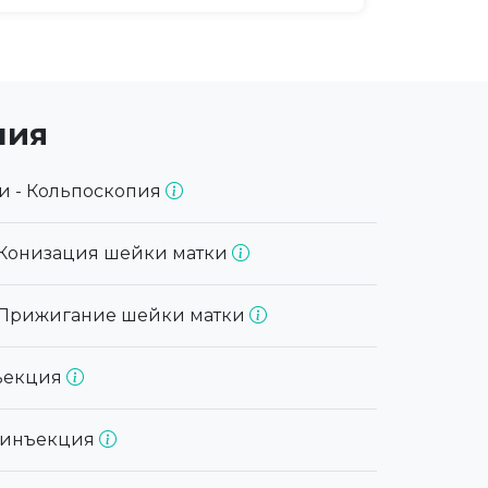
ния
и - Кольпоскопия
 Конизация шейки матки
 Прижигание шейки матки
нъекция
я инъекция