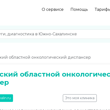
О сервисе
Помощь
Тариф
кий областной онкологический диспансер
ский областной онкологиче
ер
alin.ru
Это моя клиника