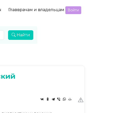
ы
Главврачам и владельцам
Войти
Найти
ский