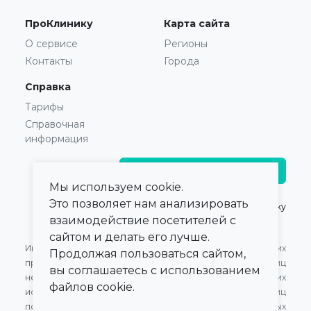
ПроКлинику
Карта сайта
О сервисе
Регионы
Контакты
Города
Справка
Тарифы
Справочная
информация
Главврачам и владельцам
Мы используем cookie.
Это позволяет нам анализировать
© 2021 — 2026,
ПроКлинику
взаимодействие посетителей с
сайтом и делать его лучше.
Информация,
Оферта для Юридических
Продолжая пользоваться сайтом,
представленная на сайте,
лиц
вы соглашаетесь с использованием
не может быть
Оферта для Физических
файлов cookie.
использована для
лиц
постановки диагноза,
Обработка персональных