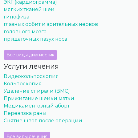
ЭКГ (кардиограмма)
мягких тканей шеи
гипофиза
глазных орбит и зрительных нервов
головного мозга
придаточных пазух носа
Все виды диагностик
Услуги лечения
Видеокольпоскопия
Кольпоскопия
Удаление спирали (ВМС)
Прижигание шейки матки
Медикаментозный аборт
Перевязка раны
Снятие швов после операции
Все виды лечения