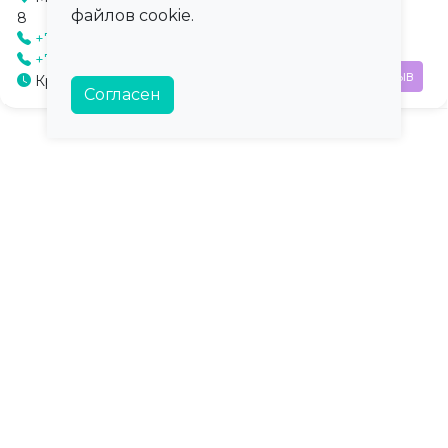
файлов cookie.
8
+7 (815) 222-87-91
+7 (815) 227-24-83
Отзыв
Круглосуточно
Согласен
ПроКлинику
Карта сайта
О сервисе
Регионы
Контакты
Города
Справка