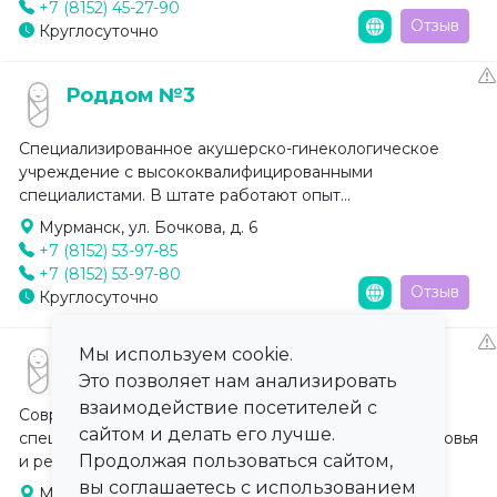
+7 (8152) 45-27-90
Отзыв
Круглосуточно
Роддом №3
Специализированное акушерско-гинекологическое
учреждение с высококвалифицированными
специалистами. В штате работают опыт...
Мурманск, ул. Бочкова, д. 6
+7 (8152) 53-97-85
+7 (8152) 53-97-80
Отзыв
Круглосуточно
Мы используем cookie.
Перинатальный центр
Это позволяет нам анализировать
взаимодействие посетителей с
Современное медицинское учреждение,
сайтом и делать его лучше.
специализирующееся на сохранении женского здоровья
Продолжая пользоваться сайтом,
и репродуктивной функции. Включае...
вы соглашаетесь с использованием
Мурманск, ул. Адмирала Лобова, д.