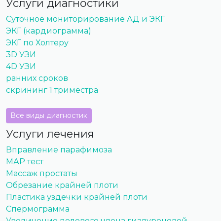
Услуги диагностики
Суточное мониторирование АД и ЭКГ
ЭКГ (кардиограмма)
ЭКГ по Холтеру
3D УЗИ
4D УЗИ
ранних сроков
скрининг 1 триместра
Все виды диагностик
Услуги лечения
Вправление парафимоза
МАР тест
Массаж простаты
Обрезание крайней плоти
Пластика уздечки крайней плоти
Спермограмма
Увеличение полового члена гиалуроновой