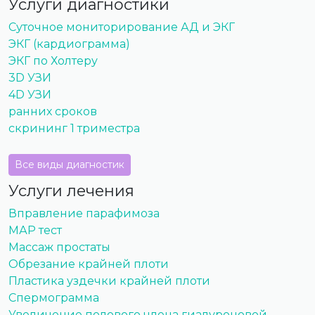
Услуги диагностики
Суточное мониторирование АД и ЭКГ
ЭКГ (кардиограмма)
ЭКГ по Холтеру
3D УЗИ
4D УЗИ
ранних сроков
скрининг 1 триместра
Все виды диагностик
Услуги лечения
Вправление парафимоза
МАР тест
Массаж простаты
Обрезание крайней плоти
Пластика уздечки крайней плоти
Спермограмма
Увеличение полового члена гиалуроновой