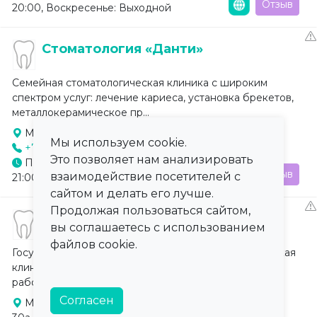
Отзыв
20:00, Воскресенье: Выходной
Стоматология «Данти»
Семейная стоматологическая клиника с широким
спектром услуг: лечение кариеса, установка брекетов,
металлокерамическое пр...
Мурманск, ул. Челюскинцев, д. 9
Мы используем cookie.
+7 (815) 242-32-93
Это позволяет нам анализировать
Понедельник-Воскресенье: 09:00-
Отзыв
взаимодействие посетителей с
21:00
сайтом и делать его лучше.
Продолжая пользоваться сайтом,
Стоматология «Денталайн»
вы соглашаетесь с использованием
файлов cookie.
Государственная многопрофильная стоматологическая
клиника с опытными специалистами. В клинике
работают врачи первой кате...
Согласен
Мурманск, ул. Карла Либкнехта, д.