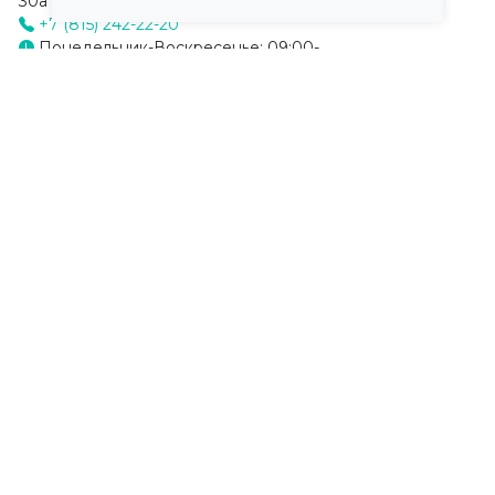
30а
+7 (815) 242-22-20
Понедельник-Воскресенье: 09:00-
Отзыв
15:00
Стоматология «Норд-Стом»
на Мира
Современная стоматологическая клиника с
многолетним опытом работы. Специализируется на
терапевтической и хирургической с...
Мурманск, ул. Мира, 17
+7 (815) 242-00-00
Понедельник-Суббота: 09:00-
Отзыв
21:00, Воскресенье: 09:00-18:00
Стоматология «Кристалл»
Современная стоматологическая клиника с
универсальными специалистами более 10 лет опыта.