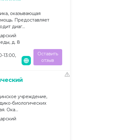
ика, оказывающая
мощь. Предоставляет
дит диаг...
дарский
еды, д. 8
Оставить
0-13:00,
отзыв
ический
инское учреждение,
едико-биологических
. Ока...
дарский