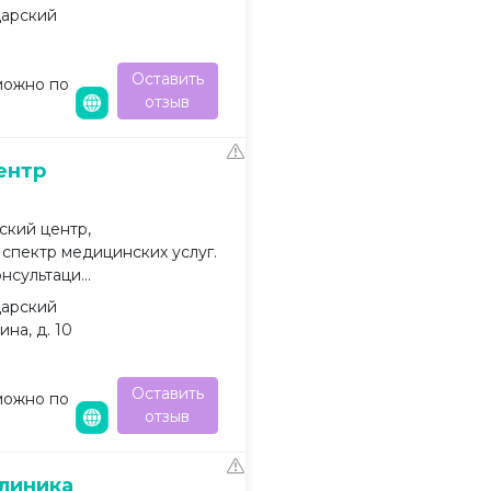
дарский
Оставить
можно по
отзыв
ентр
кий центр,
пектр медицинских услуг.
сультаци...
дарский
ина, д. 10
Оставить
можно по
отзыв
линика