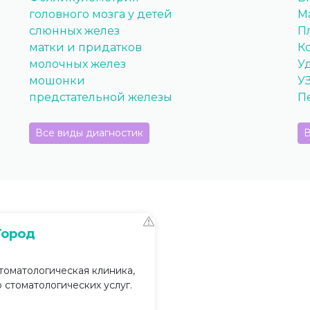
головного мозга у детей
М
слюнных желез
П
матки и придатков
К
молочных желез
У
мошонки
У
предстательной железы
П
Все виды диагностик
В
Город
томатологическая клиника,
стоматологических услуг.