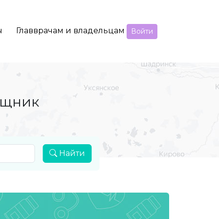
ы
Главврачам и владельцам
Войти
ощник
Найти