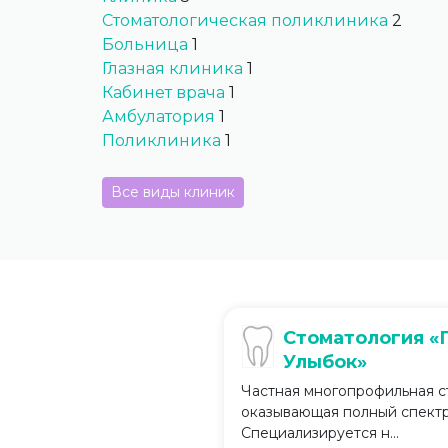
Стоматологическая поликлиника
2
Больница
1
Глазная клиника
1
Кабинет врача
1
Амбулатория
1
Поликлиника
1
Все виды клиник
Стоматология «
Улыбок»
Частная многопрофильная с
оказывающая полный спектр 
Специализируется н...