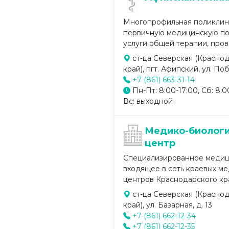
Многопрофильная поликлин
первичную медицинскую по
услуги общей терапии, прово
ст-ца Северская (Красно
край), пгт. Афипский, ул. Поб
+7 (861) 663-31-14
Пн-Пт: 8:00-17:00, Сб: 8:0
Вс: выходной
Медико-биолог
центр
Специализированное медиц
входящее в сеть краевых м
центров Краснодарского края
ст-ца Северская (Красно
край), ул. Базарная, д. 13
+7 (861) 662-12-34
+7 (861) 662-12-35