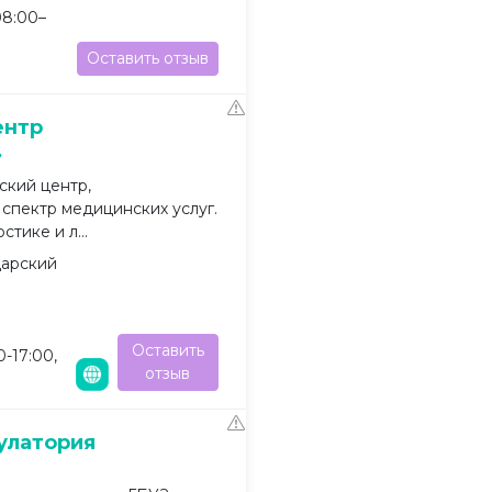
08:00–
Оставить отзыв
ентр
»
кий центр,
пектр медицинских услуг.
тике и л...
дарский
Оставить
0-17:00,
отзыв
улатория