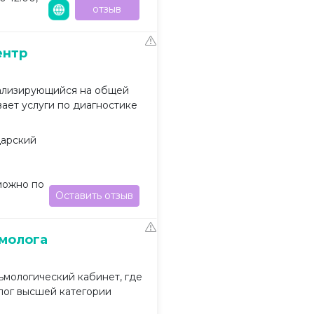
отзыв
ентр
ализирующийся на общей
ает услуги по диагностике
дарский
можно по
Оставить отзыв
молога
мологический кабинет, где
лог высшей категории