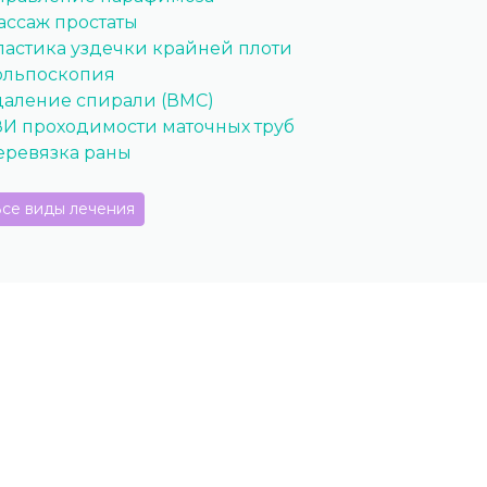
ассаж простаты
ластика уздечки крайней плоти
ольпоскопия
даление спирали (ВМС)
ЗИ проходимости маточных труб
еревязка раны
се виды лечения