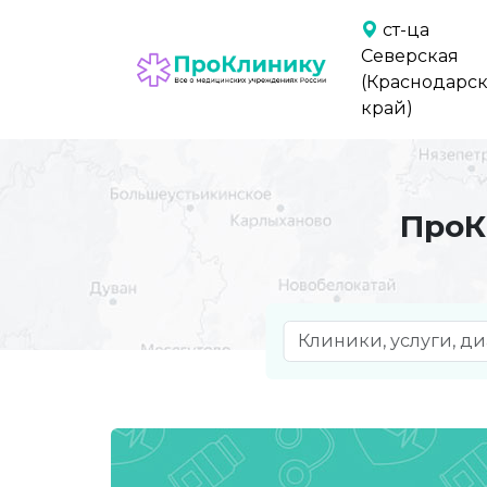
ст-ца
Северская
(Краснодарс
край)
ПроК