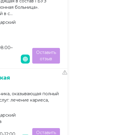
одящая в состав ГБУЗ
йонная больница».
в с...
дарский
08:00–
Оставить
отзыв
кая
ника, оказывающая полный
слуг: лечение кариеса,
дарский
а
Оставить
0-12:00,