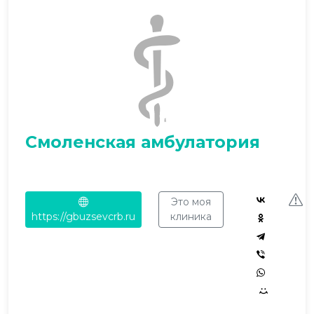
Смоленская амбулатория
Это моя
https://gbuzsevcrb.ru
клиника