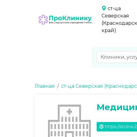
ст-ца
Северская
(Краснодарс
край)
Главная
ст-ца Северская (Краснодар
Медицин
https://stclinic2