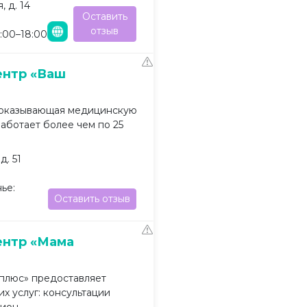
 д. 14
Оставить
отзыв
9:00–18:00
ентр «Ваш
 оказывающая медицинскую
аботает более чем по 25
д. 51
ье:
Оставить отзыв
ентр «Мама
плюс» предоставляет
х услуг: консультации