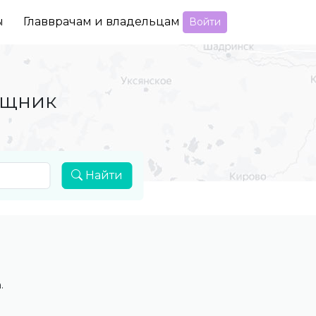
ы
Главврачам и владельцам
Войти
ощник
Найти
.