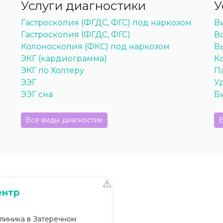
Услуги диагностики
У
Гастроскопия (ФГДС, ФГС) под наркозом
В
Гастроскопия (ФГДС, ФГС)
В
Колоноскопия (ФКС) под наркозом
В
ЭКГ (кардиограмма)
К
ЭКГ по Холтеру
П
ЭЭГ
У
ЭЭГ сна
Б
Все виды диагностик
В
ентр
линика в Затеречном