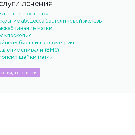
слуги лечения
идеокольпоскопия
скрытие абсцесса бартолиновой железы
ыскабливание матки
ольпоскопия
айпель-биопсия эндометрия
даление спирали (ВМС)
иопсия шейки матки
се виды лечения