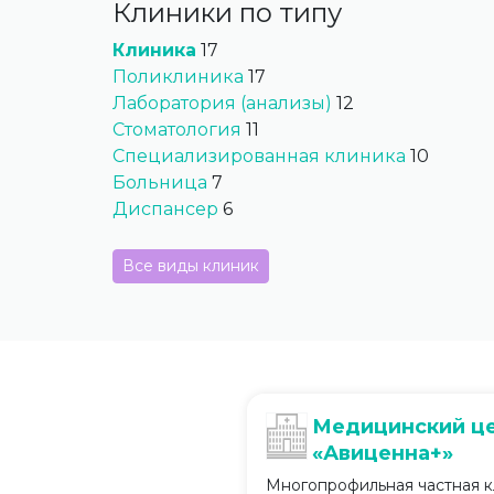
Клиники по типу
Клиника
17
Поликлиника
17
Лаборатория (анализы)
12
Стоматология
11
Специализированная клиника
10
Больница
7
Диспансер
6
Все виды клиник
Медицинский ц
«Авиценна+»
Многопрофильная частная к