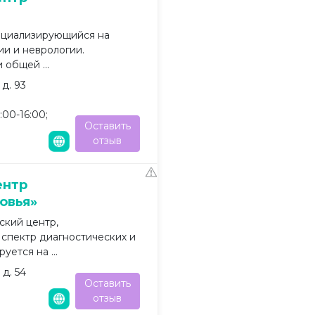
ециализирующийся на
ии и неврологии.
 общей ...
д. 93
00-16:00;
Оставить
отзыв
ентр
овья»
кий центр,
спектр диагностических и
уется на ...
д. 54
Оставить
отзыв