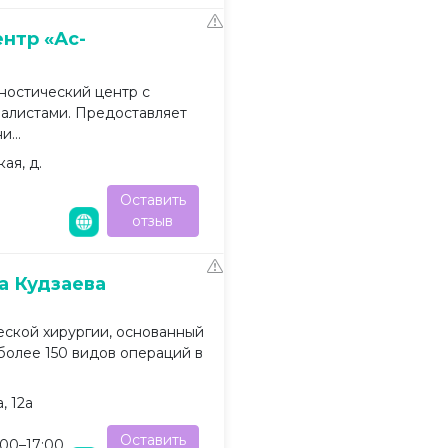
нтр «Ас-
ностический центр с
алистами. Предоставляет
...
ая, д.
Оставить
отзыв
а Кудзаева
еской хирургии, основанный
 более 150 видов операций в
, 12а
Оставить
00–17:00,