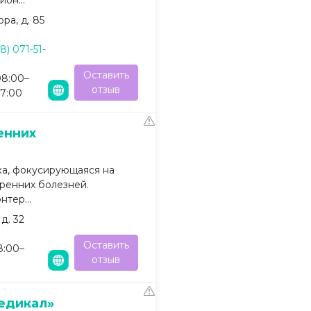
он...
ра, д. 85
8) 071-51-
Оставить
08:00–
отзыв
17:00
енних
а, фокусирующаяся на
тренних болезней.
нтер...
д. 32
Оставить
8:00–
отзыв
едикал»