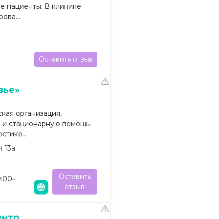
е пациенты. В клинике
ова...
Оставить отзыв
вье»
кая организация,
 и стационарную помощь.
стике...
я 13а
Оставить
9:00–
отзыв
ентр