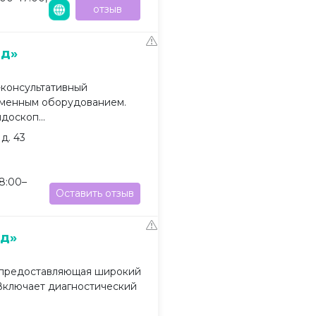
отзыв
ед»
консультативный
еменным оборудованием.
доскоп...
 д. 43
8:00–
Оставить отзыв
ед»
 предоставляющая широкий
 Включает диагностический