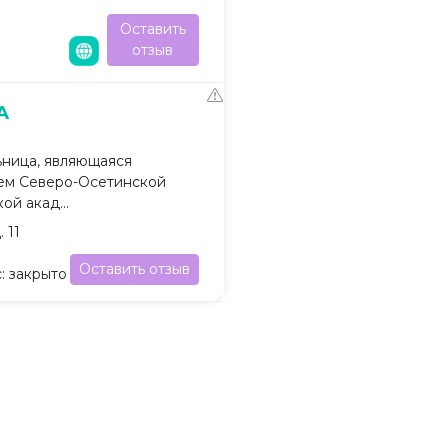
Оставить
отзыв
А
ьница, являющаяся
ем Северо-Осетинской
й акад...
 11
Оставить отзыв
: закрыто