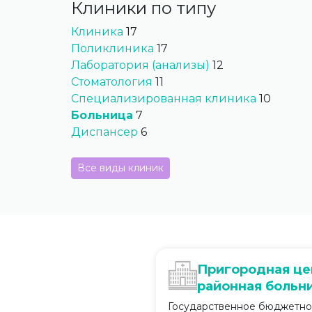
Клиники по типу
Клиника
17
Поликлиника
17
Лаборатория (анализы)
12
Стоматология
11
Специализированная клиника
10
Больница
7
Диспансер
6
Все виды клиник
Пригородная це
районная больн
Государственное бюджетн