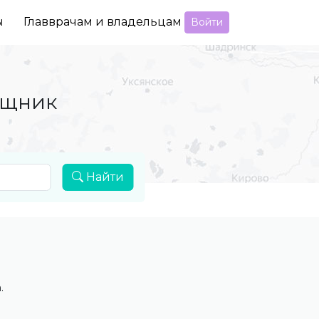
ы
Главврачам и владельцам
Войти
ощник
Найти
.