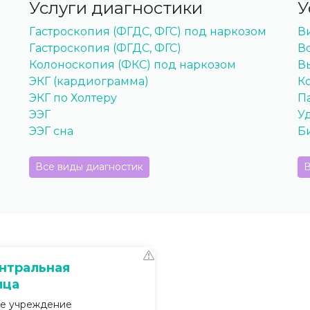
Услуги диагностики
У
Гастроскопия (ФГДС, ФГС) под наркозом
В
Гастроскопия (ФГДС, ФГС)
В
Колоноскопия (ФКС) под наркозом
В
ЭКГ (кардиограмма)
К
ЭКГ по Холтеру
П
ЭЭГ
У
ЭЭГ сна
Б
Все виды диагностик
В
нтральная
ица
ое учреждение