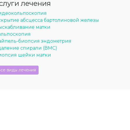
слуги лечения
идеокольпоскопия
скрытие абсцесса бартолиновой железы
ыскабливание матки
ольпоскопия
айпель-биопсия эндометрия
даление спирали (ВМС)
иопсия шейки матки
се виды лечения