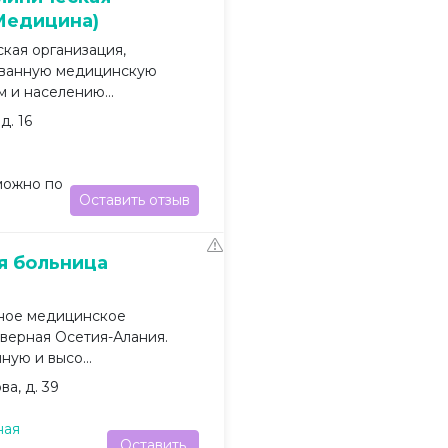
Медицина)
кая организация,
ованную медицинскую
и населению...
д. 16
можно по
Оставить отзыв
я больница
ное медицинское
верная Осетия-Алания.
ую и высо...
а, д. 39
ная
Оставить