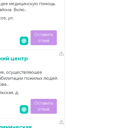
ющее медицинскую помощь
она. Вклю...
ое, ул.
Оставить
отзыв
кий центр
ие, осуществляющее
абилитации пожилых людей.
а...
ьская, д.
Оставить
отзыв
линическая