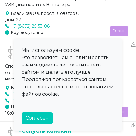
УЗИ-диагностике. В штате р...
Владикавказ, просп. Доватора,
дом. 22
+7 (8672) 25-53-08
Отзыв
Круглосуточно
Противотуберкулезный
Мы используем cookie.
диспансер
Это позволяет нам анализировать
взаимодействие посетителей с
Специализированное медицинское учреждение,
сайтом и делать его лучше.
оказывающее противотуберкулезную помощь
населению. Проводит диагностику, лече...
Продолжая пользоваться сайтом,
вы соглашаетесь с использованием
Владикавказ, ул. Маркова, д. 27
файлов cookie.
+7 (8672) 53-63-02
+7 (8672) 53-63-26
Понедельник - Пятница: 09:00–
Отзыв
18:00, Суббота: 09:00–13:30
Согласен
Республиканский