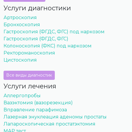
Услуги диагностики
Артроскопия
Бронхоскопия
Гастроскопия (ФГДС, ФГС) под наркозом
Гастроскопия (ФГДС, ФГС)
Колоноскопия (ФКС) под наркозом
Ректороманоскопия
Цистоскопия
Все виды диагностик
Услуги лечения
Аллергопробы
Вазэктомия (вазорезекция)
Вправление парафимоза
Лазерная энуклеация аденомы простаты
Лапароскопическая простатэктомия
МАР тест