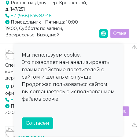
Ростов-на-Дону, пер. Крепостной,
д. 147/251
+7 (988) 546-83-46
Понедельник - Пятница: 10:00–
19:00, Суббота: по записи,
Отзыв
Воскресенье: Выходной
Косметология «Юнона»
Мы используем cookie.
Это позволяет нам анализировать
Специализированная косметологическая клиника с
взаимодействие посетителей с
комплексным подходом к лечению. Врачи-
сайтом и делать его лучше.
дерматокосметологи с высшим медицин...
Продолжая пользоваться сайтом,
Ростов-на-Дону, ул. 3 линия, 3,
вы соглашаетесь с использованием
офис 3
файлов cookie.
+7 (863) 310-06-17
Понедельник-Воскресенье: 08:00–
Отзыв
20:00
Согласен
«Лазер Клиник» на Большой