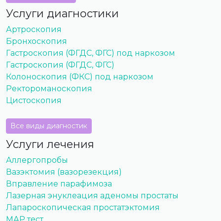
Услуги диагностики
Артроскопия
Бронхоскопия
Гастроскопия (ФГДС, ФГС) под наркозом
Гастроскопия (ФГДС, ФГС)
Колоноскопия (ФКС) под наркозом
Ректороманоскопия
Цистоскопия
Все виды диагностик
Услуги лечения
Аллергопробы
Вазэктомия (вазорезекция)
Вправление парафимоза
Лазерная энуклеация аденомы простаты
Лапароскопическая простатэктомия
МАР тест