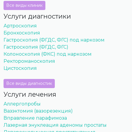
Все виды клиник
Услуги диагностики
Артроскопия
Бронхоскопия
Гастроскопия (ФГДС, ФГС) под наркозом
Гастроскопия (ФГДС, ФГС)
Колоноскопия (ФКС) под наркозом
Ректороманоскопия
Цистоскопия
Все виды диагностик
Услуги лечения
Аллергопробы
Вазэктомия (вазорезекция)
Вправление парафимоза
Лазерная энуклеация аденомы простаты