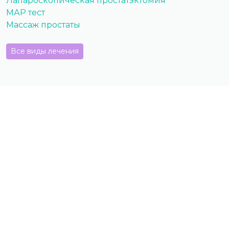
Лапароскопическая простатэктомия
МАР тест
Массаж простаты
Все виды лечения