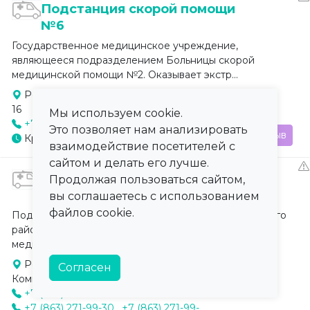
Подстанция скорой помощи
№6
Государственное медицинское учреждение,
являющееся подразделением Больницы скорой
медицинской помощи №2. Оказывает экстр...
Ростов-на-Дону, просп. Соколова,
16
Мы используем cookie.
+7 (863) 263-21-20
Это позволяет нам анализировать
Отзыв
Круглосуточно
взаимодействие посетителей с
сайтом и делать его лучше.
Подстанция скорой помощи
Продолжая пользоваться сайтом,
№1
вы соглашаетесь с использованием
файлов cookie.
Подстанция скорой медицинской помощи Советского
района Ростова-на-Дону. Оказывает экстренную
медицинскую помощь населени...
Ростов-на-Дону,
Согласен
Коммунистический пр., 39
+7 (863) 222-18-01
+7 (863) 271-99-30
,
+7 (863) 271-99-